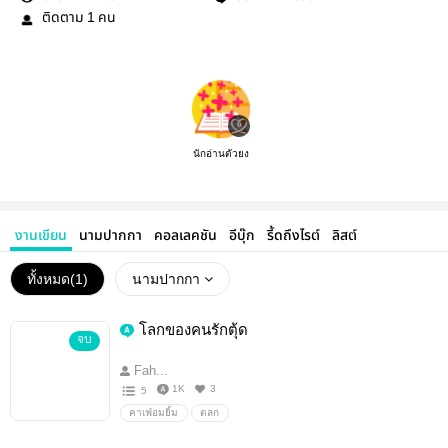
ติดตาม
คน
1
นักอ่านตัวยง
งานเขียน
นามปากกา
คอลเลคชัน
อีบุ๊ก
รี้ดถึงไรต์
ลิสต์
ทั้งหมด(
1
)
นามปากกา
โลกของคนรักตุ้ด
จบ
Fah...
1K
3
5
คาเฟ่อมยิ้ม
ตลก