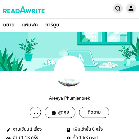
นิยาย
แฟนฟิค
การ์ตูน
Areeya Phumjantuek
พูดคุย
ติดตาม
งานเขียน
เรื่อง
เพิ่มเข้าชั้น
ครั้ง
1
6
อ่าน
ครั้ง
รี้ด
read
1.1K
1.5K