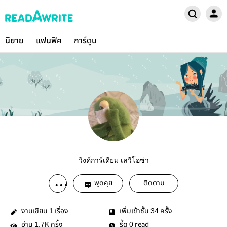
นิยาย
แฟนฟิค
การ์ตูน
วิงค์การ์เดียม เลวีโอซ่า
พูดคุย
ติดตาม
งานเขียน
เรื่อง
เพิ่มเข้าชั้น
ครั้ง
1
34
อ่าน
ครั้ง
รี้ด
read
1.7K
0