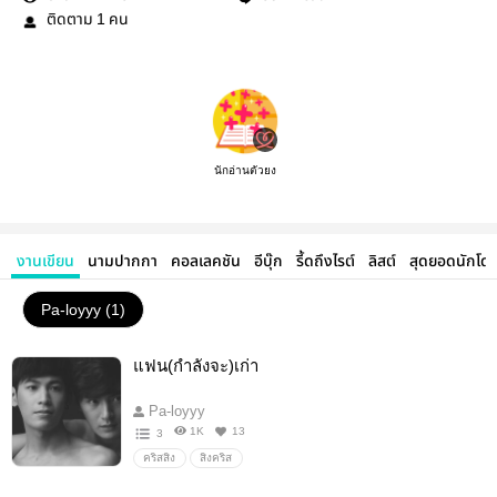
ติดตาม
คน
1
นักอ่านตัวยง
งานเขียน
นามปากกา
คอลเลคชัน
อีบุ๊ก
รี้ดถึงไรต์
ลิสต์
สุดยอดนักโด
Pa-loyyy (1)
แฟน(กำลังจะ)เก่า
Pa-loyyy
1K
13
3
คริสสิง
สิงคริส