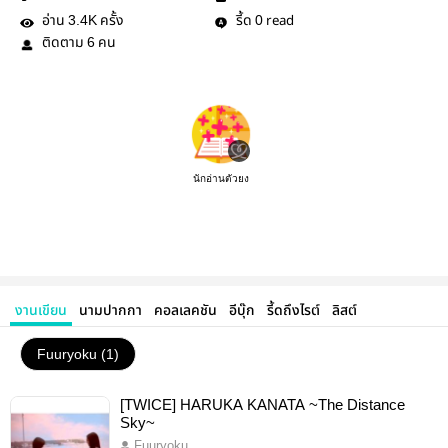
อ่าน
ครั้ง
รี้ด
read
3.4K
0
ติดตาม
คน
6
นักอ่านตัวยง
งานเขียน
นามปากกา
คอลเลคชัน
อีบุ๊ก
รี้ดถึงไรต์
ลิสต์
Fuuryoku (1)
[TWICE] HARUKA KANATA ~The Distance
Sky~
Fuuryoku