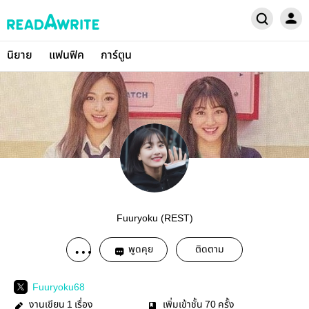
นิยาย
แฟนฟิค
การ์ตูน
Fuuryoku (REST)
พูดคุย
ติดตาม
Fuuryoku68
งานเขียน
เรื่อง
เพิ่มเข้าชั้น
ครั้ง
1
70