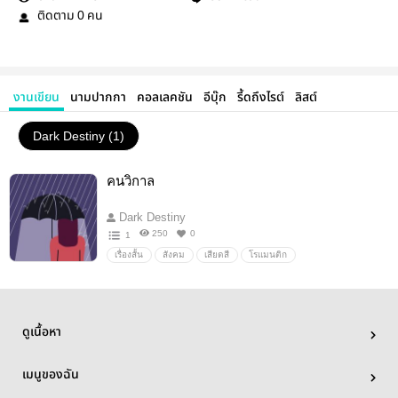
ติดตาม
คน
0
งานเขียน
นามปากกา
คอลเลคชัน
อีบุ๊ก
รี้ดถึงไรต์
ลิสต์
Dark Destiny (1)
คนวิกาล
Dark Destiny
250
0
1
เรื่องสั้น
สังคม
เสียดสี
โรแมนติก
ดูเนื้อหา
เมนูของฉัน