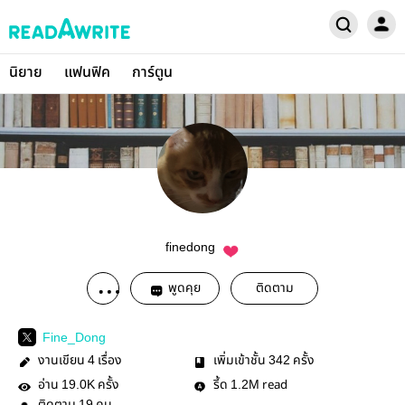
นิยาย
แฟนฟิค
การ์ตูน
finedong
พูดคุย
ติดตาม
Fine_Dong
งานเขียน
เรื่อง
เพิ่มเข้าชั้น
ครั้ง
4
342
อ่าน
ครั้ง
รี้ด
read
19.0K
1.2M
19