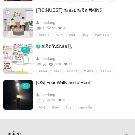
วายสเตชั่น
[FIC:NUEST] ระยะประชิด #MINJ
finedong
5K
38
7
NUEST
MinJ
มินเจ
อื่นๆ
วายสเตชั่น
#เจ็ดวันมินเจ 🗓
จบ
finedong
221K
17
10
#มินเจ
MinJ
NUEST
นิวอีสต์
ฟิคมินเจ
ฟิคนิวอีสต์
อื่นๆ
วายสเตชั่น
[OS] Four Walls and a Roof
จบ
finedong
1K
6
1
MinJ
มินเจ
อื่นๆ
วายสเตชั่น
ดูเนื้อหา