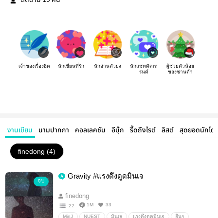
ติดตาม
คน
เจ้าของเรื่องฮิต
นักเขียนที่รัก
นักอ่านตัวยง
นักแชทติดเท
ผู้ช่วยตัวน้อย
รนด์
ของซานต้า
งานเขียน
นามปากกา
คอลเลคชัน
อีบุ๊ก
รี้ดถึงไรต์
ลิสต์
สุดยอดนักโด
finedong (4)
Gravity #แรงดึงดูดมินเจ
จบ
finedong
1M
33
22
MinJ
NUEST
มินเจ
แรงดึงดูดมินเจ
อื่นๆ