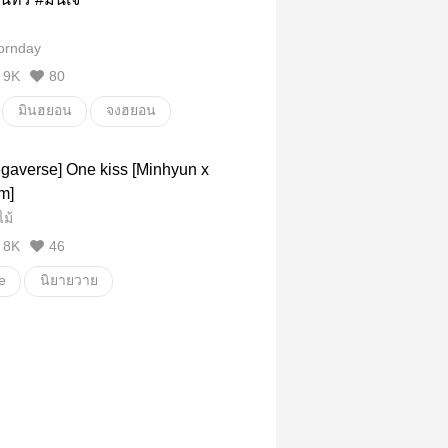
ornday
9K
80
มินฮยอน
จงฮยอน
จันทร์
MinJ
ne kiss [Minhyun x
ve/Yaoi
m]
ม้
Fanfiction แฟนฟิคชั่น
ดรามา
8K
46
พีเรียดฟรีสไตล์
e
นิยายวาย
ต์อ่านฟิน
Fanfiction แฟนฟิคชั่น
มินเจ
แบคเร็น
MinJ
n
JR
Jonghyun
อื่นๆ
วายสเตชั่น