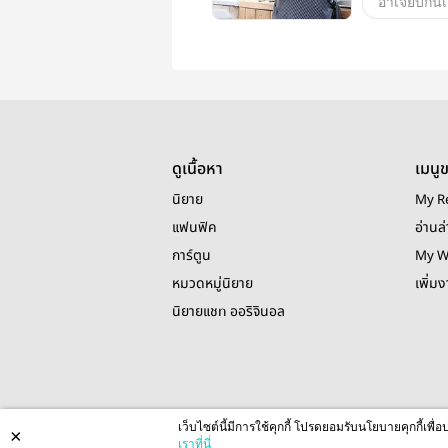
Boy Love/Y
มนพัทธ์
Chef
ดูเนื้อหา
เมนู
นิยาย
My R
แฟนฟิค
อ่านล่
การ์ตูน
My W
หมวดหมู่นิยาย
เพิ่ม
นิยายแชท ออริจินอล
เว็บไซต์นี้มีการใช้คุกกี้ โปรดยอมรับนโยบายคุกกี้เพ
×
เราที่นี่