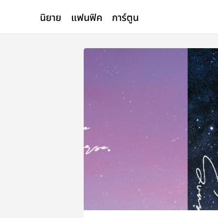
นิยาย
แฟนฟิค
การ์ตูน