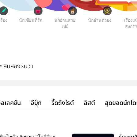
รื่อง
นักเขียนที่รัก
นักอ่านสาย
นักอ่านตัวยง
เรื่องเล
เปย์
สงกรา
 สิบสองธันวา
ลเลคชัน
อีบุ๊ก
รี้ดถึงไรต์
ลิสต์
สุดยอดนักโด
ฟิคไฮคิว #oiiwa #โออิอิวะ
เร้นแรมจ