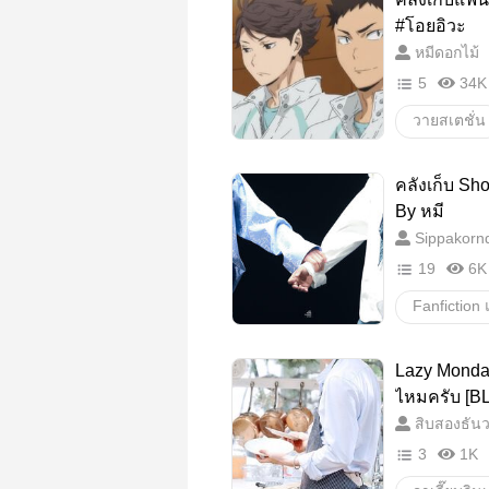
#โอยอิวะ
หมีดอกไม้
5
34K
วายสเตชั่น
boylove
คลังเก็บ Sho
iwaizumi
By หมี
Sippakorn
อะอุน
19
6K
iwaizumiha
MinJ
Lazy Monday
วายสเตชั่น
ไหมครับ [BL
สิบสองธัน
3
1K