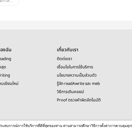
อาเจี๊ยบกินเด็กไหมครับ
aoi
นิยายวาย
จิรา
โรแมนติก
Yaoi
นิยายรัก
ตลก
เชฟ
ของฉัน
เกี่ยวกับเรา
eading
ติดต่อเรา
าสุด
เงื่อนไขในการใช้บริการ
riting
นโยบายความเป็นส่วนตัว
งานเขียนใหม่
รู้จัก readAwrite และ meb
วิธีการเติมคอยน์
Proof ตรวจคำผิดอัตโนมัติ
© 2026 readAwrite.com by MEB Corporation Public Company Limited
ื่อประสบการณ์การใช้บริการที่ดีที่สุดของท่าน ท่านสามารถศึกษาวิธีการตั้งค่าการควบคุมคุก
This site is protected by reCAPTCHA and the Google
Privacy Policy
and
Terms of Service
apply.