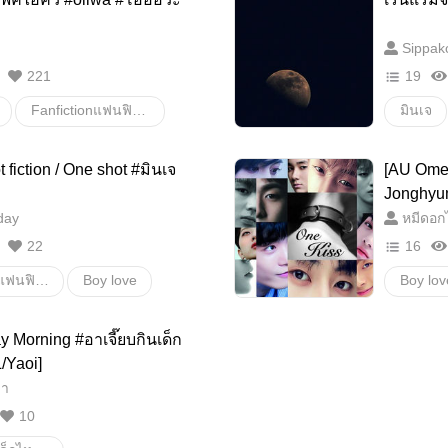
Sippak
221
19
Fanfictionแฟนฟิคชั่น
มินเจ
Haikyuu
Oikawa
เร้นแรม
t fiction / One shot #มินเจ
[AU Omegaverse] O
OiIwa
โออิอิวะ
Boy Lo
Jonghyu
day
หมีดอกไ
โอยอิวะ
22
16
OikawaTooruxIwaizumiHajime
วายไทย
Fanfiction แฟนฟิคชั่น
Boy love
Boy lov
jime
OikawaxIwaizumi
สงกราน
มินเจ
NUEST
อื่นๆ
 Morning #อาเจี๊ยบกินเด็ก
เนียลอง
/Yaoi]
วา
Minhyu
10
NUEST