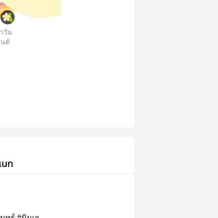
่าวัน
นต์
เนท
ันทร์ #มินเจ