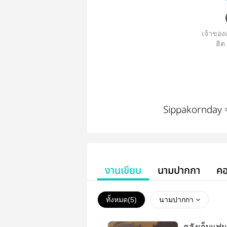
เจ้าของเ
ฮิต
Sippakornday =
งานเขียน
นามปากกา
คอ
ทั้งหมด(
5
)
นามปากกา
คลังเก็บแฟน