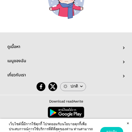
ดูเนื้อหา
เมนูของฉัน
เกี่ยวกับเรา
ปกติ
Download readAwrite
×
© 2026 readAwrite.com by MEB Corporation Public Company Limited
เว็บไซต์นี้มีการใช้คุกกี้ โปรดยอมรับนโยบายคุกกี้เพื่อ
This site is protected by reCAPTCHA and the Google
Privacy Policy
and
Terms of Service
apply.
ประสบการณ์การใช้บริการที่ดีที่สุดของท่าน ท่านสามารถ
ยอมรับ