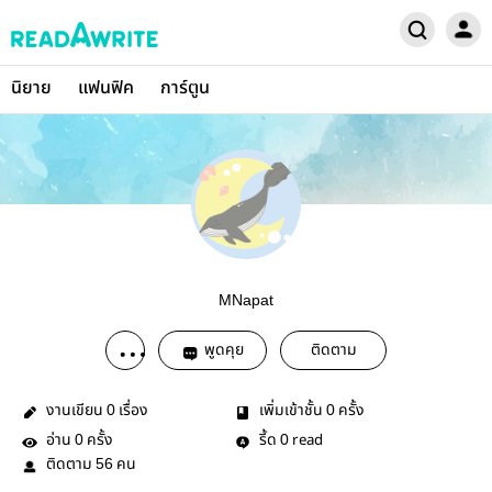
นิยาย
แฟนฟิค
การ์ตูน
MNapat
พูดคุย
ติดตาม
งานเขียน
เรื่อง
เพิ่มเข้าชั้น
ครั้ง
0
0
อ่าน
ครั้ง
รี้ด
read
0
0
ติดตาม
คน
56