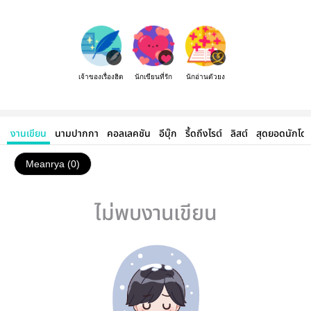
เจ้าของเรื่องฮิต
นักเขียนที่รัก
นักอ่านตัวยง
งานเขียน
นามปากกา
คอลเลคชัน
อีบุ๊ก
รี้ดถึงไรต์
ลิสต์
สุดยอดนักโด
Meanrya (0)
ไม่พบงานเขียน