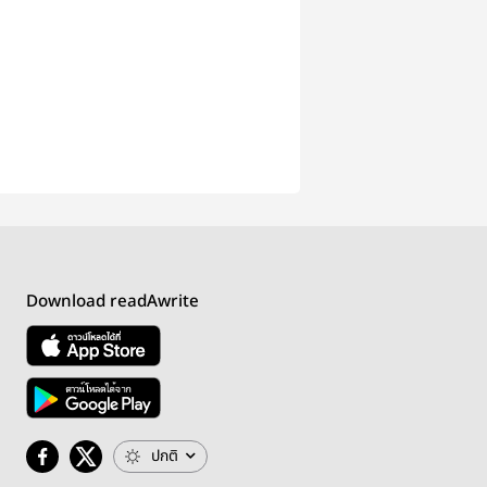
Download readAwrite
ปกติ