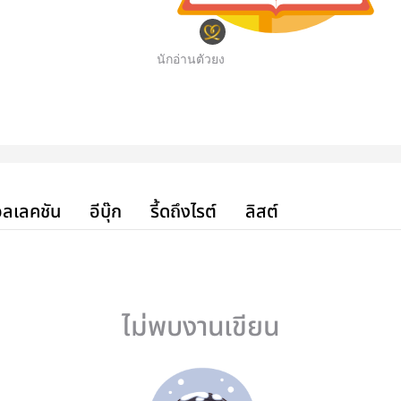
นักอ่านตัวยง
ลเลคชัน
อีบุ๊ก
รี้ดถึงไรต์
ลิสต์
ไม่พบงานเขียน