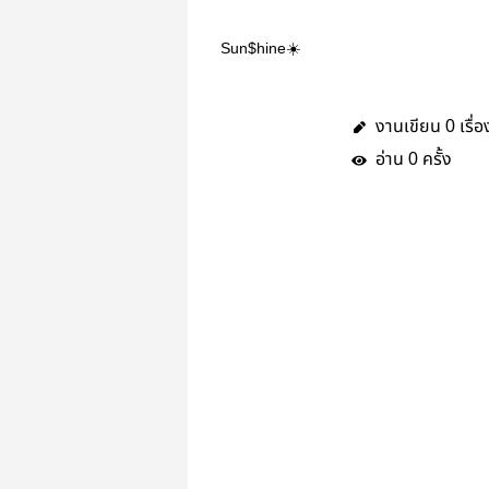
Sun$hine☀️
งานเขียน
เรื่อ
0
อ่าน
ครั้ง
0