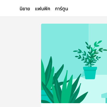
นิยาย
แฟนฟิค
การ์ตูน