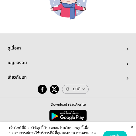
ดูเนื้อหา
เมนูของฉัน
เกี่ยวกับเรา
ปกติ
Download readAwrite
×
© 2026 readAwrite.com by MEB Corporation Public Company Limited
เว็บไซต์นี้มีการใช้คุกกี้ โปรดยอมรับนโยบายคุกกี้เพื่อ
This site is protected by reCAPTCHA and the Google
Privacy Policy
and
Terms of Service
apply.
ประสบการณ์การใช้บริการที่ดีที่สุดของท่าน ท่านสามารถ
ยอมรับ