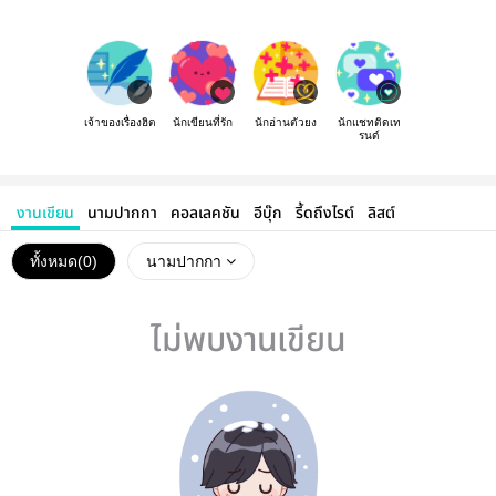
เจ้าของเรื่องฮิต
นักเขียนที่รัก
นักอ่านตัวยง
นักแชทติดเท
รนด์
งานเขียน
นามปากกา
คอลเลคชัน
อีบุ๊ก
รี้ดถึงไรต์
ลิสต์
ทั้งหมด(
0
)
นามปากกา
ไม่พบงานเขียน