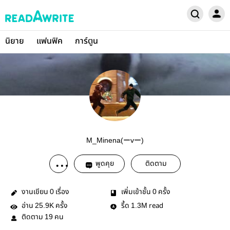
นิยาย
แฟนฟิค
การ์ตูน
M_Minena(ーvー)
พูดคุย
ติดตาม
งานเขียน
เรื่อง
เพิ่มเข้าชั้น
ครั้ง
0
0
อ่าน
ครั้ง
รี้ด
read
25.9K
1.3M
ติดตาม
คน
19