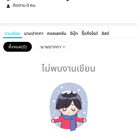
ติดตาม
คน
0
งานเขียน
นามปากกา
คอลเลคชัน
อีบุ๊ก
รี้ดถึงไรต์
ลิสต์
ทั้งหมด(
0
)
นามปากกา
ไม่พบงานเขียน