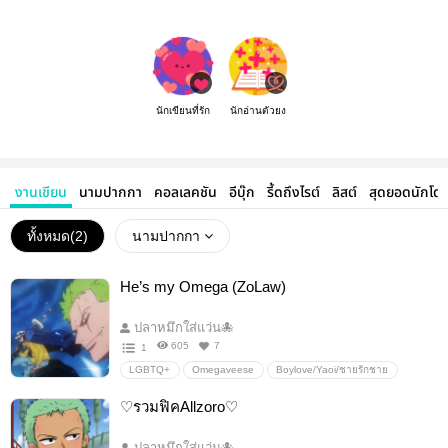
นักเขียนที่รัก
นักอ่านตัวยง
งานเขียน
นามปากกา
คอลเลคชัน
อีบุ๊ก
รี้ดถึงไรต์
ลิสต์
สุดยอดนักโด
ทั้งหมด(
2
)
นามปากกา
He’s my Omega (ZoLaw)
ปลาหมึกใส่แว่น🐙
605
7
1
LGBTQ+
Omegaveese
Boylove/Yaoi/ชายรักชาย
บาปทั้ง7
onepiece
zoro
law
roronoazoro
♡รวมฟิคAllzoro♡
Trafalgarlaw
trafalgard.waterlaw
ปลาหมึกใส่แว่น🐙