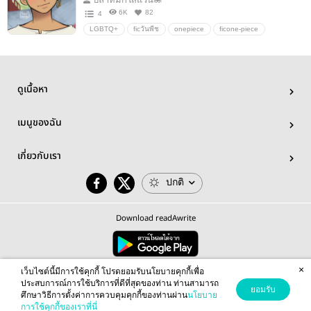
6K
82
4
LGBTQ+
ficวันพีช
onepiece
ficone-piece
allonepiece
Zoroโพขวา
zoro
roronoazoro
allzoro
วันพีช
โซโร
โรโรโนอาโซโร
ดูเนื้อหา
เมนูของฉัน
เกี่ยวกับเรา
ปกติ
Download readAwrite
×
© 2026 readAwrite.com by MEB Corporation Public Company Limited
เว็บไซต์นี้มีการใช้คุกกี้ โปรดยอมรับนโยบายคุกกี้เพื่อ
This site is protected by reCAPTCHA and the Google
Privacy Policy
and
Terms of Service
apply.
ประสบการณ์การใช้บริการที่ดีที่สุดของท่าน ท่านสามารถ
ยอมรับ
ศึกษาวิธีการตั้งค่าการควบคุมคุกกี้ของท่านผ่าน
นโยบาย
การใช้คุกกี้ของเราที่นี่