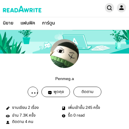
นิยาย
แฟนฟิค
การ์ตูน
Penmeg.a
พูดคุย
ติดตาม
งานเขียน
เรื่อง
เพิ่มเข้าชั้น
ครั้ง
2
245
อ่าน
ครั้ง
รี้ด
read
7.3K
0
ติดตาม
คน
4