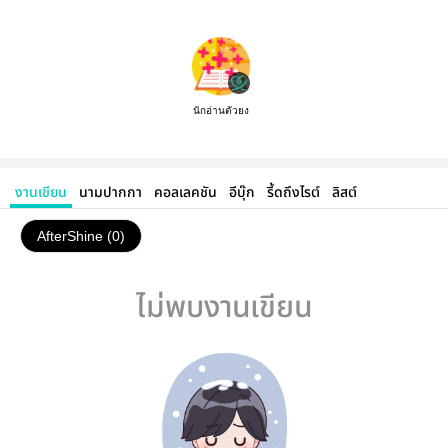
นักอ่านตัวยง
งานเขียน
นามปากกา
คอลเลคชัน
อีบุ๊ก
รี้ดถึงไรต์
ลิสต์
AfterShine (0)
ไม่พบงานเขียน