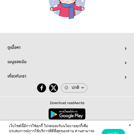
ดูเนื้อหา
เมนูของฉัน
เกี่ยวกับเรา
ปกติ
Download readAwrite
×
© 2026 readAwrite.com by MEB Corporation Public Company Limited
เว็บไซต์นี้มีการใช้คุกกี้ โปรดยอมรับนโยบายคุกกี้เพื่อ
This site is protected by reCAPTCHA and the Google
Privacy Policy
and
Terms of Service
apply.
ประสบการณ์การใช้บริการที่ดีที่สุดของท่าน ท่านสามารถ
ยอมรับ