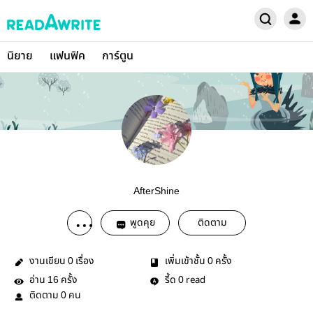
นิยาย
แฟนฟิค
การ์ตูน
AfterShine
พูดคุย
ติดตาม
งานเขียน
เรื่อง
เพิ่มเข้าชั้น
ครั้ง
0
0
อ่าน
ครั้ง
รี้ด
read
16
0
ติดตาม
คน
0