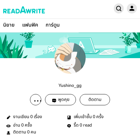
นิยาย
แฟนฟิค
การ์ตูน
Yushino_gg
พูดคุย
ติดตาม
งานเขียน
เรื่อง
เพิ่มเข้าชั้น
ครั้ง
0
0
อ่าน
ครั้ง
รี้ด
read
0
0
ติดตาม
คน
0