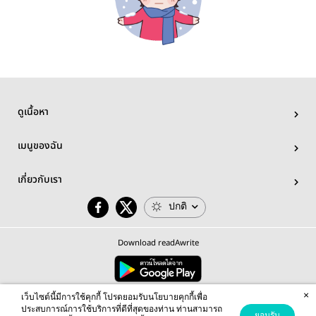
ดูเนื้อหา
เมนูของฉัน
เกี่ยวกับเรา
ปกติ
Download readAwrite
×
© 2026 readAwrite.com by MEB Corporation Public Company Limited
เว็บไซต์นี้มีการใช้คุกกี้ โปรดยอมรับนโยบายคุกกี้เพื่อ
This site is protected by reCAPTCHA and the Google
Privacy Policy
and
Terms of Service
apply.
ประสบการณ์การใช้บริการที่ดีที่สุดของท่าน ท่านสามารถ
ยอมรับ