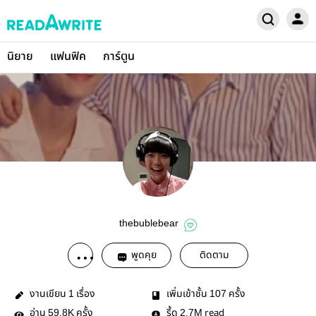
นิยาย
แฟนฟิค
การ์ตูน
thebublebear
พูดคุย
ติดตาม
งานเขียน
เรื่อง
เพิ่มเข้าชั้น
ครั้ง
1
107
อ่าน
ครั้ง
รี้ด
read
59.8K
2.7M