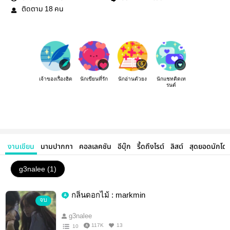
ติดตาม
คน
18
เจ้าของเรื่องฮิต
นักเขียนที่รัก
นักอ่านตัวยง
นักแชทติดเท
รนด์
งานเขียน
นามปากกา
คอลเลคชัน
อีบุ๊ก
รี้ดถึงไรต์
ลิสต์
สุดยอดนักโด
g3nalee (1)
กลิ่นดอกไม้ : markmin
จบ
g3nalee
117K
13
10