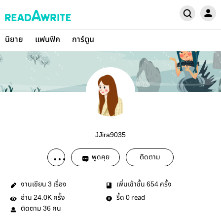
นิยาย
แฟนฟิค
การ์ตูน
JJira9035
พูดคุย
ติดตาม
งานเขียน
เรื่อง
เพิ่มเข้าชั้น
ครั้ง
3
654
อ่าน
ครั้ง
รี้ด
read
24.0K
0
ติดตาม
คน
36