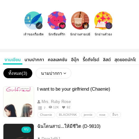
เจ้าของเรื่องฮิต
นักเขียนที่รัก
นักอ่านสายเปย์
นักอ่านตัวยง
งานเขียน
นามปากกา
คอลเลคชัน
อีบุ๊ก
รี้ดถึงไรต์
ลิสต์
สุดยอดนักโด
ทั้งหมด(
3
)
นามปากกา
I want to be your girlfriend (Chaenie)
Mrs. Ruby Rose
12K
92
7
Chaenie
BLACKPINK
jennie
rose
อื่นๆ
ลิปสติกสีลิลลี่
ฉันโดนสาป...ให้มีชีวิต (D-9810)
จบ
DearJaRiJ