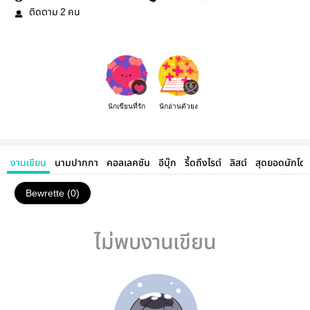
ติดตาม
คน
2
นักเขียนที่รัก
นักอ่านตัวยง
งานเขียน
นามปากกา
คอลเลคชัน
อีบุ๊ก
รี้ดถึงไรต์
ลิสต์
สุดยอดนักโด
Bewrette (0)
ไม่พบงานเขียน