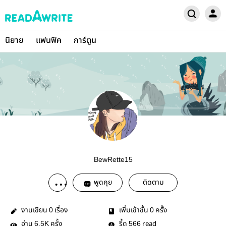
นิยาย
แฟนฟิค
การ์ตูน
BewRette15
พูดคุย
ติดตาม
งานเขียน
เรื่อง
เพิ่มเข้าชั้น
ครั้ง
0
0
อ่าน
ครั้ง
รี้ด
read
6.5K
566