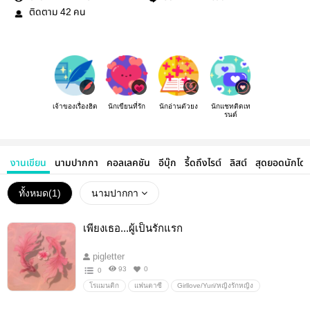
ติดตาม
คน
42
เจ้าของเรื่องฮิต
นักเขียนที่รัก
นักอ่านตัวยง
นักแชทติดเท
รนด์
งานเขียน
นามปากกา
คอลเลคชัน
อีบุ๊ก
รี้ดถึงไรต์
ลิสต์
สุดยอดนักโด
ทั้งหมด(
1
)
นามปากกา
เพียงเธอ...ผู้เป็นรักแรก
pigletter
93
0
0
โรแมนติก
แฟนตาซี
Girllove/Yuri/หญิงรักหญิง
เลสเบี้ยน
ทะลุมิติ
เกิดใหม่
โรแมนติก/romantic