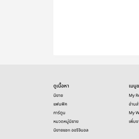
ดูเนื้อหา
เมนู
นิยาย
My R
แฟนฟิค
อ่านล่
การ์ตูน
My W
หมวดหมู่นิยาย
เพิ่ม
นิยายแชท ออริจินอล