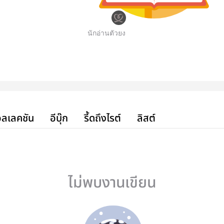
นักอ่านตัวยง
ลเลคชัน
อีบุ๊ก
รี้ดถึงไรต์
ลิสต์
ไม่พบงานเขียน