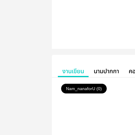
งานเขียน
นามปากกา
คอ
Nam_nanaforU (0)