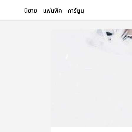
นิยาย
แฟนฟิค
การ์ตูน