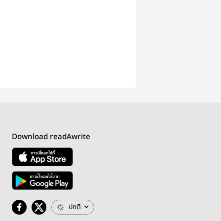
Download readAwrite
ปกติ