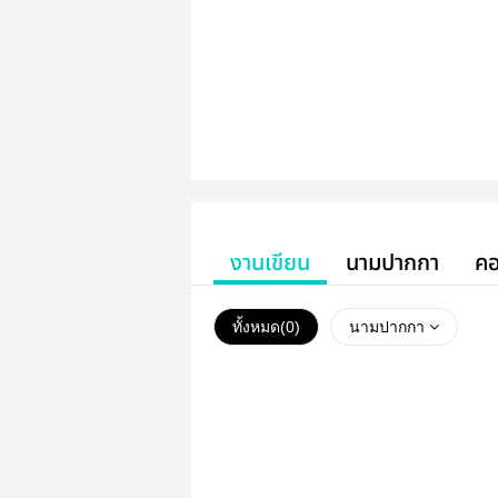
งานเขียน
นามปากกา
คอ
ทั้งหมด(
0
)
นามปากกา