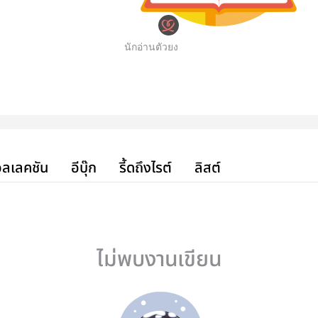
นักอ่านตัวยง
ลเลคชัน
อีบุ๊ก
รี้ดถึงไรต์
ลิสต์
ไม่พบงานเขียน