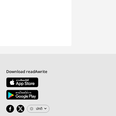
Download readAwrite
ปกติ