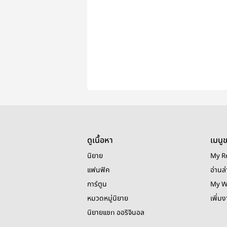
ดูเนื้อหา
เมนู
นิยาย
My R
แฟนฟิค
อ่านล่
การ์ตูน
My W
หมวดหมู่นิยาย
เพิ่ม
นิยายแชท ออริจินอล