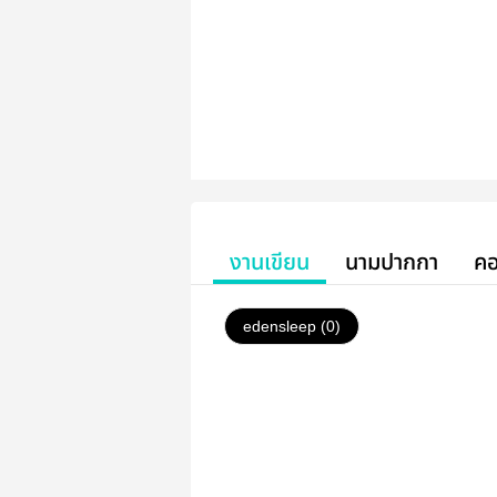
งานเขียน
นามปากกา
คอ
edensleep (0)