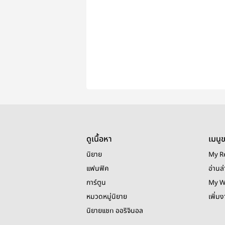
ดูเนื้อหา
เมนู
นิยาย
My R
แฟนฟิค
อ่านล่
การ์ตูน
My W
หมวดหมู่นิยาย
เพิ่ม
นิยายแชท ออริจินอล