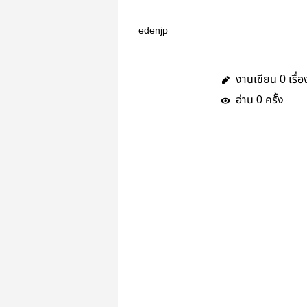
edenjp
งานเขียน
เรื่อ
0
อ่าน
ครั้ง
0