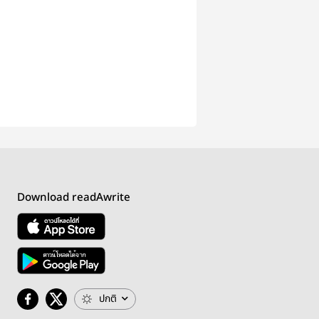
Download readAwrite
ปกติ