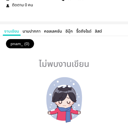
ติดตาม
คน
0
งานเขียน
นามปากกา
คอลเลคชัน
อีบุ๊ก
รี้ดถึงไรต์
ลิสต์
pnam_ (0)
ไม่พบงานเขียน