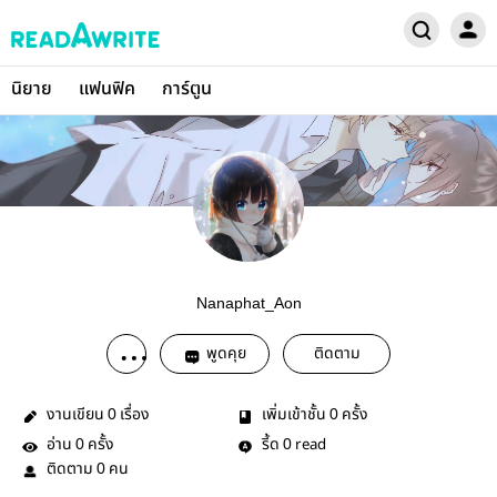
นิยาย
แฟนฟิค
การ์ตูน
Nanaphat_Aon
พูดคุย
ติดตาม
งานเขียน
เรื่อง
เพิ่มเข้าชั้น
ครั้ง
0
0
อ่าน
ครั้ง
รี้ด
read
0
0
ติดตาม
คน
0