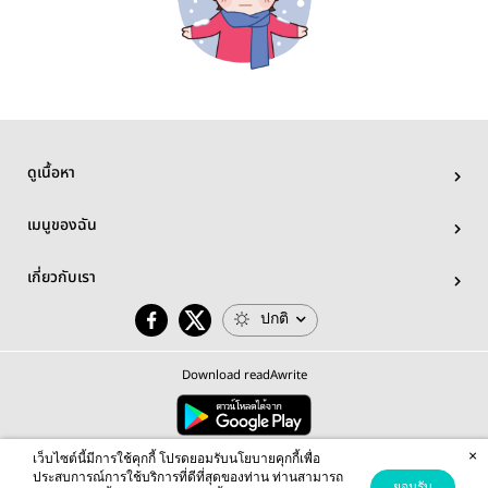
ดูเนื้อหา
เมนูของฉัน
เกี่ยวกับเรา
ปกติ
Download readAwrite
×
© 2026 readAwrite.com by MEB Corporation Public Company Limited
เว็บไซต์นี้มีการใช้คุกกี้ โปรดยอมรับนโยบายคุกกี้เพื่อ
This site is protected by reCAPTCHA and the Google
Privacy Policy
and
Terms of Service
apply.
ประสบการณ์การใช้บริการที่ดีที่สุดของท่าน ท่านสามารถ
ยอมรับ