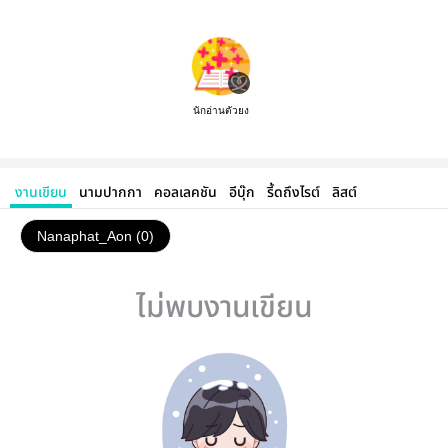
นักอ่านตัวยง
งานเขียน
นามปากกา
คอลเลคชัน
อีบุ๊ก
รี้ดถึงไรต์
ลิสต์
Nanaphat_Aon (0)
ไม่พบงานเขียน