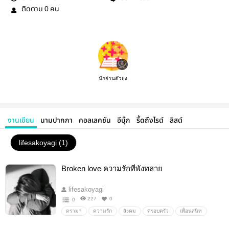
ติดตาม
คน
0
นักอ่านตัวยง
งานเขียน
นามปากกา
คอลเลคชัน
อีบุ๊ก
รี้ดถึงไรต์
ลิสต์
lifesakoyagi (1)
Broken love ความรักที่พังทลาย
lifesakoyagi
227
0
0
ดรามา
ความรัก
สังคม
ครอบครัว
เพื่อนสนิท
เพื่อน