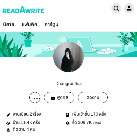
นิยาย
แฟนฟิค
การ์ตูน
Duangruethai
พูดคุย
ติดตาม
งานเขียน
เรื่อง
เพิ่มเข้าชั้น
ครั้ง
2
170
อ่าน
ครั้ง
รี้ด
read
11.4K
308.7K
ติดตาม
คน
4