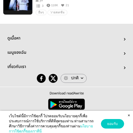
118K
21
3
อื่นๆ
วายสเตชั่น
ดูเนื้อหา
เมนูของฉัน
เกี่ยวกับเรา
ปกติ
Download readAwrite
×
© 2026 readAwrite.com by MEB Corporation Public Company Limited
เว็บไซต์นี้มีการใช้คุกกี้ โปรดยอมรับนโยบายคุกกี้เพื่อ
This site is protected by reCAPTCHA and the Google
Privacy Policy
and
Terms of Service
apply.
ประสบการณ์การใช้บริการที่ดีที่สุดของท่าน ท่านสามารถ
ยอมรับ
ศึกษาวิธีการตั้งค่าการควบคุมคุกกี้ของท่านผ่าน
นโยบาย
การใช้คุกกี้ของเราที่นี่