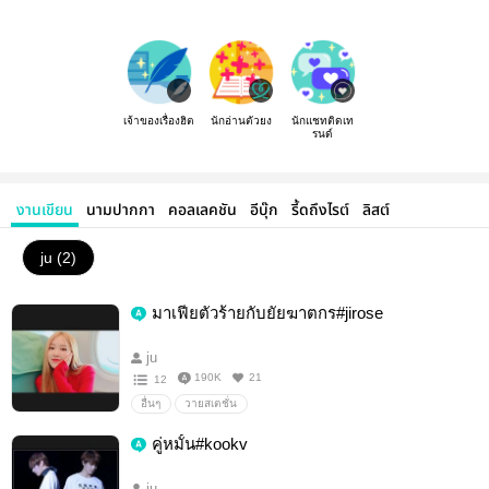
เจ้าของเรื่องฮิต
นักอ่านตัวยง
นักแชทติดเท
รนด์
งานเขียน
นามปากกา
คอลเลคชัน
อีบุ๊ก
รี้ดถึงไรต์
ลิสต์
ju (2)
มาเฟียตัวร้ายกับยัยฆาตกร#jirose
ju
190K
21
12
อื่นๆ
วายสเตชั่น
คู่หมั้น#kookv
ju