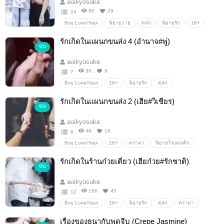
aoikyosuke
8K
29
24
Boy Love/Yaoi
นิยายวาย
ตลก
นิยายรัก
18+
Boy love / Yaoi / ชายรักชาย
โรแมนติก
ดราม่า
รักเกิดในแผนกขนส่ง 4 (อำนาจ#พู่)
จบ
aoikyosuke
3K
9
7
Boy Love/Yaoi
18+
นิยายรัก
ตลก
นิยายโรแมนติก
นิยายวาย
Boy love / Yaoi / ชายรักชาย
รักเกิดในแผนกขนส่ง 2 (เฮีย#วิเชียร)
จบ
โรมานซ์
Erotic
ดราม่า
aoikyosuke
4K
16
6
Boy Love/Yaoi
18+
ดราม่า
นิยายโรแมนติก
ตลก
Boy love / Yaoi / ชายรักชาย
นิยายวาย
Erotic
รักเกิดในร้านก๋วยเตี๋ยว (เฮียก๋วย#รักชาติ)
จบ
โรมานซ์
SM
นิยายรัก
aoikyosuke
16K
45
12
Boy Love/Yaoi
18+
นิยายรัก
ตลก
ดราม่า
นิยายโรแมนติก
นิยายวาย
Boy love / Yaoi / ชายรักชาย
เรื่องของธนากับพุดจีบ (Crepe Jasmine)