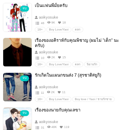
Boy love / Yaoi / ชายรักชาย
นิยายวาย
โรแมนติก
เป็นแฟนพี่มั้ยครับ
จบ
aoikyosuke
9K
18
46
18+
Boy Love/Yaoi
ตลก
Boy love / Yaoi / ชายรักชาย
โรแมนติก
นิยายวาย
เรื่องของอคิราห์กับคุณพิชาญ (ผมไม่ "เด็ก" นะ
นิยายรัก
ครับ)
aoikyosuke
2K
15
10
18+
Boy Love/Yaoi
ตลก
นิยายรัก
Boy love / Yaoi / ชายรักชาย
นิยายโรแมนติก
นิยายวาย
รักเกิดในแผนกขนส่ง 7 (สุรชาติ#ยูกิ)
จบ
โรมานซ์
Erotic
ดราม่า
aoikyosuke
2K
11
11
18+
Boy Love/Yaoi
Boy love / Yaoi / ชายรักชาย
ตลก
นิยายรัก
นิยายวาย
นิยายโรแมนติก
เรื่องของนายกับคุณเลขา
จบ
โรมานซ์
Erotic
ดราม่า
aoikyosuke
48K
119
31