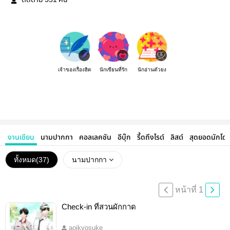
ติดตาม
คน
เจ้าของเรื่องฮิต
นักเขียนที่รัก
นักอ่านตัวยง
งานเขียน
นามปากกา
คอลเลคชัน
อีบุ๊ก
รี้ดถึงไรต์
ลิสต์
สุดยอดนักโด
ทั้งหมด(
37
)
นามปากกา
หน้าที่ 1
Check-in ที่สวนผักกาด
aoikyosuke