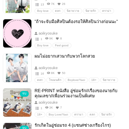
7K
26
13
Boy love
ตลก
นิยายวาย
นิยายรัก
ดราม่า
โรมานซ์
18+
น่ารัก
Yaoi18+
แนะนำนิยายวาย
"ถ้าจะจับมือศิลปินต้องรอให้ศิลปินว่างก่อนนะ"
เรท18+
แนวชายรักชาย
นิยายวายแนะนำ
ฟีลกูด/feelgood
#yaoi#ชายชาย#ชxช#นิยายวาย#นิยายชายชาย#bl#mpreg
aoikyosuke
Boylove/Yaoi
นิยายวายฟีลกู๊ด
9K
8
1
Boy love
Feel good
ผมไม่อยากเสวนากับพวกโลกสวย
aoikyosuke
8K
50
16
ตลก
โรแมนติก
Boylove/Yaoi
18+
นิยายวาย
นิยายy
น่ารัก
ดราม่า
นิยายรัก
หวาน
RE-PRINT หนังสือ อู่ซ่อมรัก//เรื่องของนายกับ
จบ
คุณเลขา//เพื่อนร่วมงานเป็นพิเศษ
aoikyosuke
3K
7
1
18+
Boy Love/Yaoi
ดรามา
ตลก
นิยายรัก
Boy love / Yaoi / ชายรักชาย
นิยายโรแมนติก
นิยายวาย
รักเกิดในอู่ซ่อมรถ 4 (แซน#ช่างเกรียงไกร)
จบ