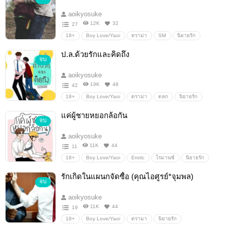
aoikyosuke
12K
32
27
18+
Boy Love/Yaoi
ดราม่า
SM
นิยายรัก
นิยายวาย
Erotic
โรมานซ์
โรแมนติก
ป.ล.ด้วยรักและคิดถึง
จบ
aoikyosuke
19K
48
42
18+
Boy Love/Yaoi
ดราม่า
ตลก
นิยายรัก
นิยายโรแมนติก
โรมานซ์
Erotic
นิยายวาย
แค่ผู้ชายหยอกล้อกัน
จบ
aoikyosuke
11K
44
11
18+
Boy Love/Yaoi
Erotic
โรมานซ์
นิยายรัก
ตลก
ดราม่า
นิยายวาย
นิยายโรแมนติก
รักเกิดในแผนกจัดซื้อ (คุณไอศูรย์*จุมพล)
จบ
aoikyosuke
11K
44
19
18+
Boy Love/Yaoi
ดรามา
นิยายรัก