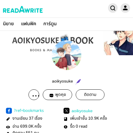
นิยาย
แฟนฟิค
การ์ตูน
aoikyosuke
พูดคุย
ติดตาม
?ref=bookmarks
aoikyosuke
งานเขียน
เรื่อง
เพิ่มเข้าชั้น
ครั้ง
37
10.9K
อ่าน
ครั้ง
รี้ด
read
699.0K
0
551