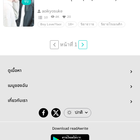
จบ
โรมานซ์
Erotic
aoikyosuke
4K
20
10
Boy Love/Yaoi
18+
นิยายวาย
นิยายโรแมนติก
ตลก
นิยายรัก
Boy love / Yaoi / ชายรักชาย
ดราม่า
โรมานซ์
Erotic
หน้าที่ 1
ดูเนื้อหา
เมนูของฉัน
เกี่ยวกับเรา
ปกติ
Download readAwrite