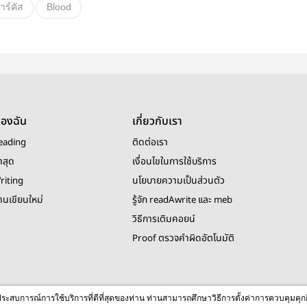
าร์คัส
Blood
ของฉัน
เกี่ยวกับเรา
eading
ติดต่อเรา
าสุด
เงื่อนไขในการใช้บริการ
riting
นโยบายความเป็นส่วนตัว
งานเขียนใหม่
รู้จัก readAwrite และ meb
วิธีการเติมคอยน์
Proof ตรวจคำผิดอัตโนมัติ
© 2026 readAwrite.com by MEB Corporation Public Company Limited
ื่อประสบการณ์การใช้บริการที่ดีที่สุดของท่าน ท่านสามารถศึกษาวิธีการตั้งค่าการควบคุมคุก
This site is protected by reCAPTCHA and the Google
Privacy Policy
and
Terms of Service
apply.