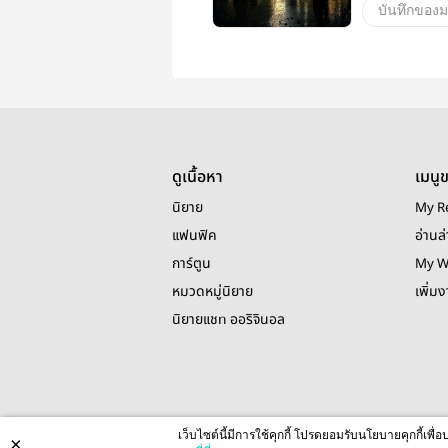
บันทึกของม
ดูเนื้อหา
เมนู
นิยาย
My R
แฟนฟิค
อ่านล่
การ์ตูน
My W
หมวดหมู่นิยาย
เพิ่ม
นิยายแชท ออริจินอล
เว็บไซต์นี้มีการใช้คุกกี้ โปรดยอมรับนโยบายคุกกี้เพ
×