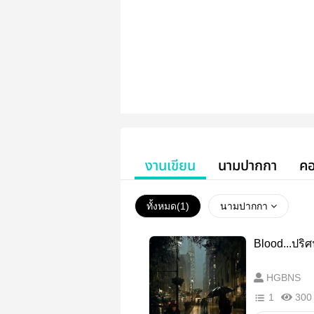
งานเขียน
นามปากกา
คอ
ทั้งหมด(
1
)
นามปากกา
Blood...ปริศ
HGBNS
1
300