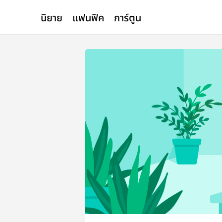
นิยาย
แฟนฟิค
การ์ตูน