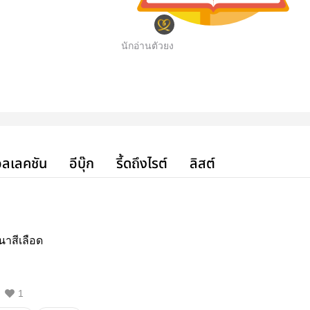
นักอ่านตัวยง
ลเลคชัน
อีบุ๊ก
รี้ดถึงไรต์
ลิสต์
นาสีเลือด
1