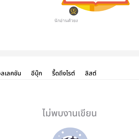
นักอ่านตัวยง
ลเลคชัน
อีบุ๊ก
รี้ดถึงไรต์
ลิสต์
ไม่พบงานเขียน