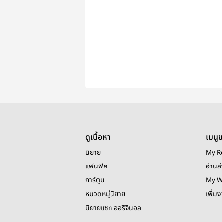
ดูเนื้อหา
เมนู
นิยาย
My R
แฟนฟิค
อ่านล่
การ์ตูน
My W
หมวดหมู่นิยาย
เพิ่ม
นิยายแชท ออริจินอล