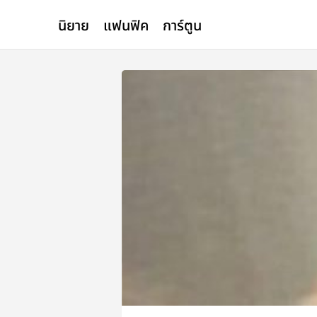
นิยาย
แฟนฟิค
การ์ตูน