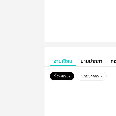
งานเขียน
นามปากกา
คอ
ทั้งหมด(
0
)
นามปากกา