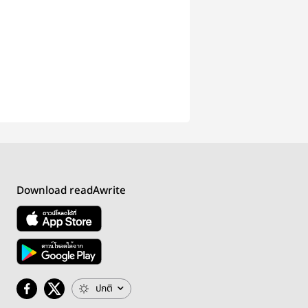
Download readAwrite
ปกติ