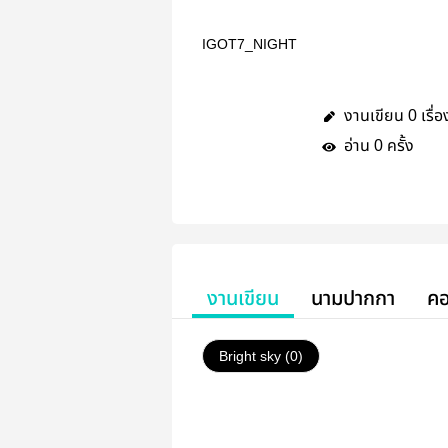
IGOT7_NIGHT
งานเขียน
เรื่อ
0
อ่าน
ครั้ง
0
งานเขียน
นามปากกา
คอ
Bright sky (0)