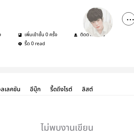
ง
เพิ่มเข้าชั้น
ครั้ง
ติดตาม
คน
0
0
รี้ด
read
0
ลเลคชัน
อีบุ๊ก
รี้ดถึงไรต์
ลิสต์
ไม่พบงานเขียน