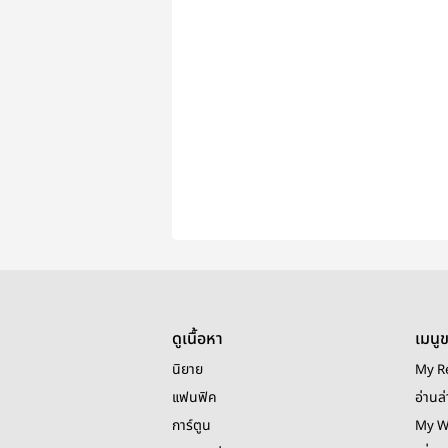
ดูเนื้อหา
เมนู
นิยาย
My R
แฟนฟิค
อ่านล่
การ์ตูน
My W