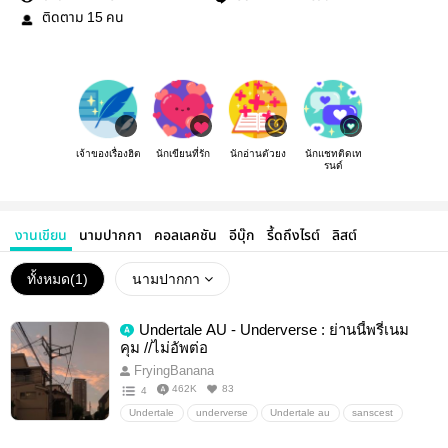
ติดตาม
คน
15
เจ้าของเรื่องฮิต
นักเขียนที่รัก
นักอ่านตัวยง
นักแชทติดเท
รนด์
งานเขียน
นามปากกา
คอลเลคชัน
อีบุ๊ก
รี้ดถึงไรต์
ลิสต์
ทั้งหมด(
1
)
นามปากกา
Undertale AU - Underverse : ย่านนี้พรี่เนม
คุม //ไม่อัพต่อ
FryingBanana
462K
83
4
Undertale
underverse
Undertale au
sanscest
sans au
errorink
crossdream
dustberry