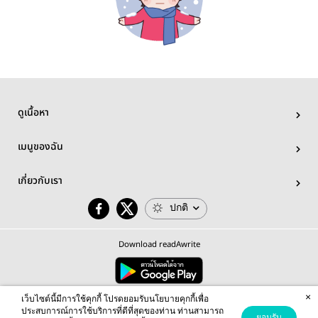
ดูเนื้อหา
เมนูของฉัน
เกี่ยวกับเรา
ปกติ
Download readAwrite
×
© 2026 readAwrite.com by MEB Corporation Public Company Limited
เว็บไซต์นี้มีการใช้คุกกี้ โปรดยอมรับนโยบายคุกกี้เพื่อ
This site is protected by reCAPTCHA and the Google
Privacy Policy
and
Terms of Service
apply.
ประสบการณ์การใช้บริการที่ดีที่สุดของท่าน ท่านสามารถ
ยอมรับ