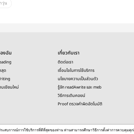
าวุ่น
ของฉัน
เกี่ยวกับเรา
eading
ติดต่อเรา
าสุด
เงื่อนไขในการใช้บริการ
riting
นโยบายความเป็นส่วนตัว
งานเขียนใหม่
รู้จัก readAwrite และ meb
วิธีการเติมคอยน์
Proof ตรวจคำผิดอัตโนมัติ
© 2026 readAwrite.com by MEB Corporation Public Company Limited
ื่อประสบการณ์การใช้บริการที่ดีที่สุดของท่าน ท่านสามารถศึกษาวิธีการตั้งค่าการควบคุมคุก
This site is protected by reCAPTCHA and the Google
Privacy Policy
and
Terms of Service
apply.