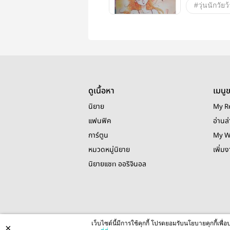
#วุ่นนักวัยว้
ดูเนื้อหา
เมนู
นิยาย
My R
แฟนฟิค
อ่านล่
การ์ตูน
My W
หมวดหมู่นิยาย
เพิ่ม
นิยายแชท ออริจินอล
เว็บไซต์นี้มีการใช้คุกกี้ โปรดยอมรับนโยบายคุกกี้เพ
×