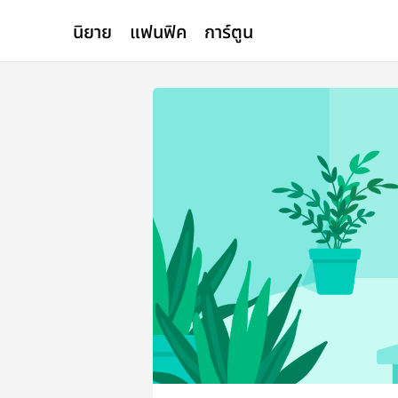
นิยาย
แฟนฟิค
การ์ตูน