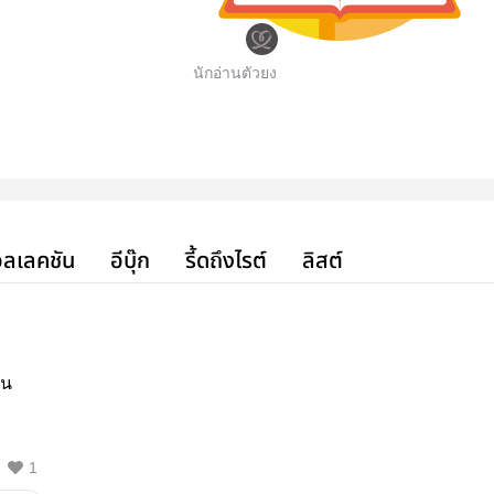
นักอ่านตัวยง
ลเลคชัน
อีบุ๊ก
รี้ดถึงไรต์
ลิสต์
่น
1