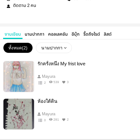
ติดตาม
คน
2
งานเขียน
นามปากกา
คอลเลคชัน
อีบุ๊ก
รี้ดถึงไรต์
ลิสต์
ทั้งหมด(
2
)
นามปากกา
รักครั้งหนึ่ง My frist love
Mayura
539
3
2
ห้องใต้ดิน
Mayura
281
2
0