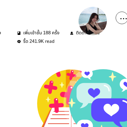
ง
เพิ่มเข้าชั้น
ครั้ง
ติดตาม
คน
188
3
รี้ด
read
241.9K