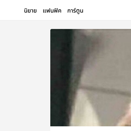
นิยาย
แฟนฟิค
การ์ตูน