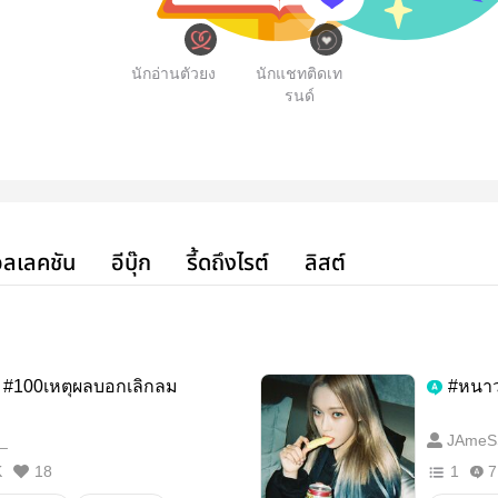
นักอ่านตัวยง
นักแชทติดเท
รนด์
ลเลคชัน
อีบุ๊ก
รี้ดถึงไรต์
ลิสต์
 #100เหตุผลบอกเลิกลม
#หนาว
_
JAmeS
K
18
1
7