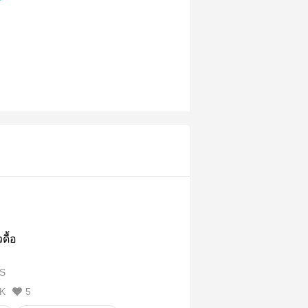
ดื้อ
S
K
5