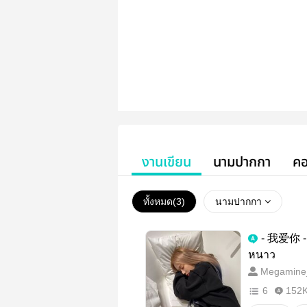
งานเขียน
นามปากกา
คอ
ทั้งหมด(
3
)
นามปากกา
- 我爱你 -
หนาว
Megamine
6
152