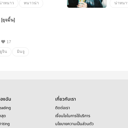
น่าหนาว
หนาวน่า
น่าหนา
Winter
คาริน่า
น่าหนา
ยุจมิ้น]
น้องหนาว
พี่น่า
Karina
อื่นๆ
ลิปสติกสีลิลลี่
17
อื่นๆ
ยูจิน
มินจู
ไอจือวอน
ไอซ์วัน
สงการนต์ยุจมิ้น
อื่นๆ
ลิปสติกสีลิลลี่
ของฉัน
เกี่ยวกับเรา
eading
ติดต่อเรา
าสุด
เงื่อนไขในการใช้บริการ
riting
นโยบายความเป็นส่วนตัว