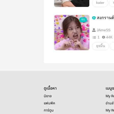
kater
Karina
สงกรานต์ [
จบ
วินเทอร์
JAmeSS
aespa
1
44K
ยุจมิ้น
ยูจินมินจู
IZONE
girl love
ดูเนื้อหา
เมนู
นิยาย
My R
แฟนฟิค
อ่านล่
การ์ตูน
My W