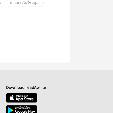
ว
น่าหนาวไม่ใช่ฤดูแต่เป็นคู่รัก
วกำลังจะมา
Winter
aespa
Fanfiction แฟนฟิคชั่น
หนาวน่า
ลิปสติกสีลิลลี่
Download readAwrite