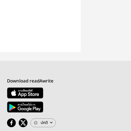
Download readAwrite
ปกติ