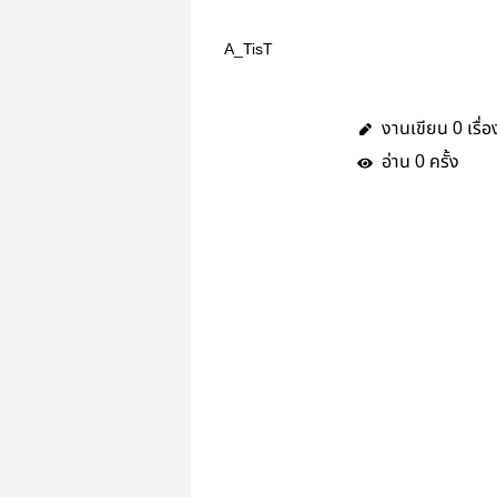
A_TisT
งานเขียน
เรื่อ
0
อ่าน
ครั้ง
0