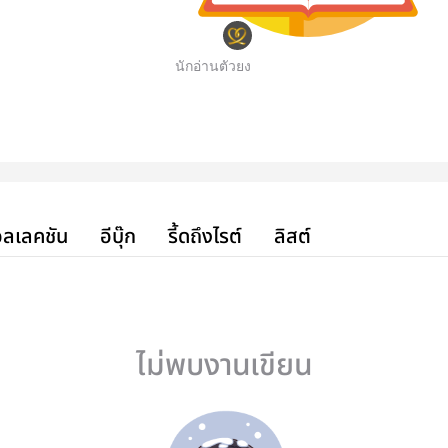
นักอ่านตัวยง
ลเลคชัน
อีบุ๊ก
รี้ดถึงไรต์
ลิสต์
ไม่พบงานเขียน