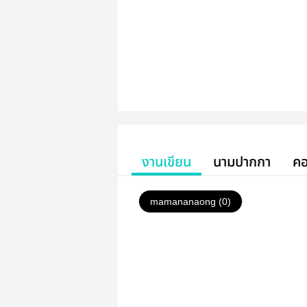
งานเขียน
นามปากกา
คอ
mamananaong (0)