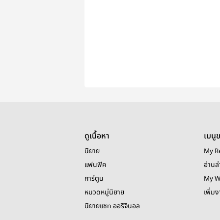
ดูเนื้อหา
เมนู
นิยาย
My R
แฟนฟิค
อ่านล่
การ์ตูน
My W
หมวดหมู่นิยาย
เพิ่ม
นิยายแชท ออริจินอล