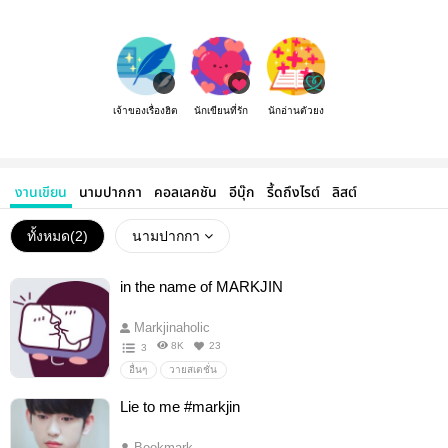
เจ้าของเรื่องฮิต
นักเขียนที่รัก
นักอ่านตัวยง
งานเขียน
นามปากกา
คอลเลคชัน
อีบุ๊ก
รี้ดถึงไรต์
ลิสต์
ทั้งหมด(
2
)
นามปากกา
in the name of MARKJIN
Markjinaholic
8K
23
3
อื่นๆ
วายสเตชั่น
Lie to me #markjin
Bookmark