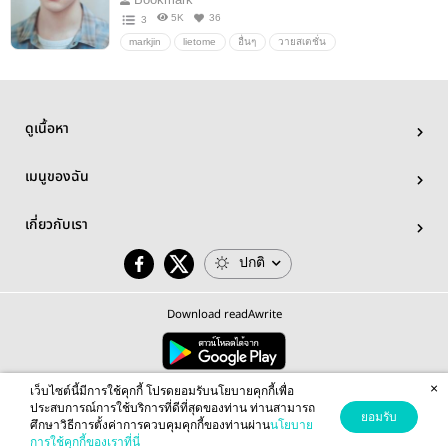
5K
36
3
markjin
lietome
อื่นๆ
วายสเตชั่น
ดูเนื้อหา
เมนูของฉัน
เกี่ยวกับเรา
ปกติ
Download readAwrite
×
© 2026 readAwrite.com by MEB Corporation Public Company Limited
เว็บไซต์นี้มีการใช้คุกกี้ โปรดยอมรับนโยบายคุกกี้เพื่อ
This site is protected by reCAPTCHA and the Google
Privacy Policy
and
Terms of Service
apply.
ประสบการณ์การใช้บริการที่ดีที่สุดของท่าน ท่านสามารถ
ยอมรับ
ศึกษาวิธีการตั้งค่าการควบคุมคุกกี้ของท่านผ่าน
นโยบาย
การใช้คุกกี้ของเราที่นี่