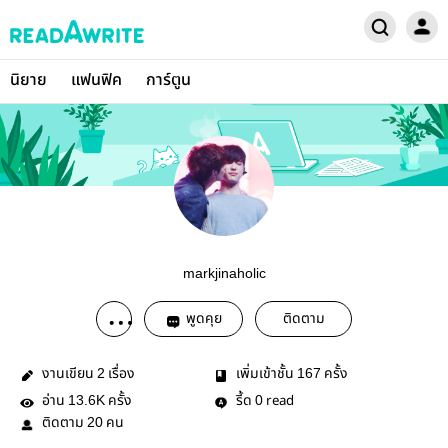
นิยาย
แฟนฟิค
การ์ตูน
markjinaholic
พูดคุย
ติดตาม
งานเขียน
เรื่อง
เพิ่มเข้าชั้น
ครั้ง
2
167
อ่าน
ครั้ง
รี้ด
read
13.6K
0
ติดตาม
คน
20