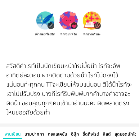
เจ้าของเรื่องฮิต
นักเขียนที่รัก
นักอ่านตัวยง
สวัสดีค่าไรท์เป็นนักเขียนหน้าใหม่มั้ยน๊า ไรท์จะอัพ
อาทิตย์ละตอน ฝากติดตามด้วยน๊า ไรท์ไม่ดองไว้
แน่นอนค่ะทุกคน TTจะเขียนให้จบแน่นอน ติได้น๊าไรท์จะ
เอาไปปรับปรุง บางทีไรท์รีบพิมพ์มากคำบางคำอาจจะ
ผิดน๊า ขอบคุณทุกๆคนเข้ามาอ่านนะคะ ผิดพลาดตรง
ไหนขออภัยด้วยค่า
งานเขียน
นามปากกา
คอลเลคชัน
อีบุ๊ก
รี้ดถึงไรต์
ลิสต์
สุดยอดนักโด