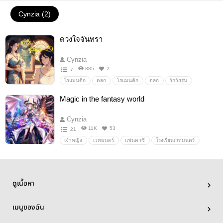
Cynzia (2)
ดวงใจจันทรา
Cynzia
885
2
7
โรแมนติก
ตลก
โรแมนติก
ตลก
รักวัยรุ่น
ดราม่า
หวาน
ความรัก
ย้อนยุค
ไทยย้อนยุค
Magic in the fantasy world
ย้อนยุคไทย
Cynzia
11K
53
21
เจ้าหญิง
เวทมนตร์
แฟนตาซี
โรงเรียนเวทมนตร์
ปีศาจ
ต่อสู้
นางเอกเทพ
พระเอกนางเอกไม่ถูกกัน
พลังเวทย์
โรงเรียน
ต่างโลก
นิยายแฟนตาซี
เวทย์มนต์
ผจญภัย
ดูเนื้อหา
เมนูของฉัน