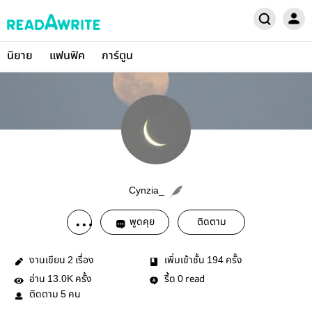
นิยาย
แฟนฟิค
การ์ตูน
Cynzia_
พูดคุย
ติดตาม
งานเขียน
เรื่อง
เพิ่มเข้าชั้น
ครั้ง
2
194
อ่าน
ครั้ง
รี้ด
read
13.0K
0
ติดตาม
คน
5