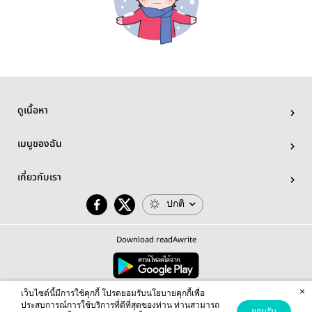
ดูเนื้อหา
เมนูของฉัน
เกี่ยวกับเรา
ปกติ
Download readAwrite
×
© 2026 readAwrite.com by MEB Corporation Public Company Limited
เว็บไซต์นี้มีการใช้คุกกี้ โปรดยอมรับนโยบายคุกกี้เพื่อ
This site is protected by reCAPTCHA and the Google
Privacy Policy
and
Terms of Service
apply.
ประสบการณ์การใช้บริการที่ดีที่สุดของท่าน ท่านสามารถ
ยอมรับ