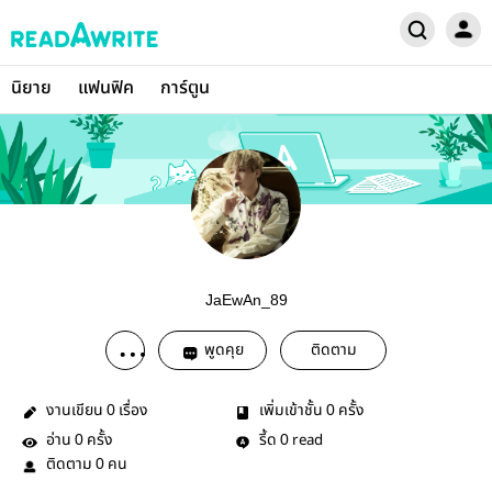
นิยาย
แฟนฟิค
การ์ตูน
JaEwAn​_89
พูดคุย
ติดตาม
งานเขียน
เรื่อง
เพิ่มเข้าชั้น
ครั้ง
0
0
อ่าน
ครั้ง
รี้ด
read
0
0
ติดตาม
คน
0