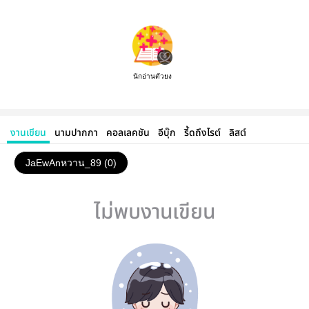
นักอ่านตัวยง
งานเขียน
นามปากกา
คอลเลคชัน
อีบุ๊ก
รี้ดถึงไรต์
ลิสต์
JaEwAn​หวาน​_89 (0)
ไม่พบงานเขียน