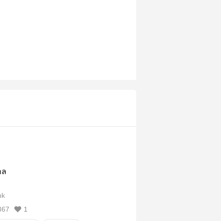
าล
nk
367
1