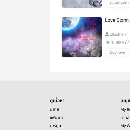
Love Storm 
Black ink
1
977
Boy love
พายุรัก(แวม
ดูเนื้อหา
เมนู
นิยาย
My R
แฟนฟิค
อ่านล่
การ์ตูน
My W