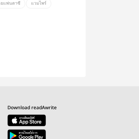
ายแฟนตาซี
แวมไพร์
e
Download readAwrite