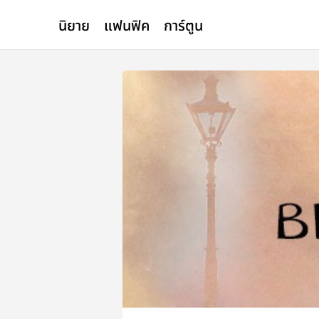
นิยาย
แฟนฟิค
การ์ตูน