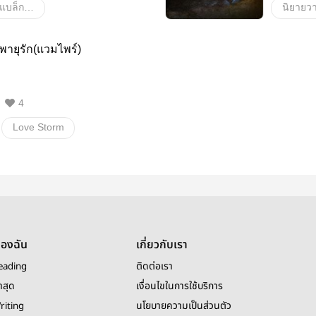
หลงทางรัก แบล็ก บลู นิยายyaoi
นิยายว
Boy lov
พายุรัก(แวมไพร์)
4
Love Storm
ไพร์)
มาคัส
เฟียส
ของฉัน
เกี่ยวกับเรา
eading
ติดต่อเรา
าสุด
เงื่อนไขในการใช้บริการ
riting
นโยบายความเป็นส่วนตัว