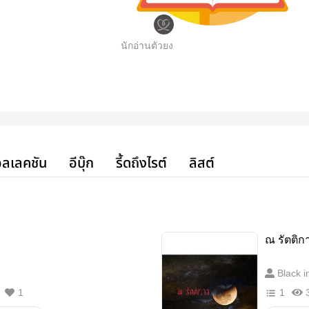
นักอ่านตัวยง
ลเลคชัน
อีบุ๊ก
รี้ดถึงไรต์
ลิสต์
ณ รัตติก
Black i
1
1