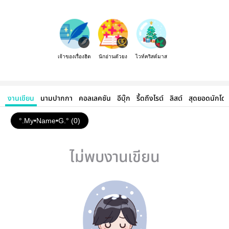
เจ้าของเรื่องฮิต
นักอ่านตัวยง
ไวท์คริสต์มาส
งานเขียน
นามปากกา
คอลเลคชัน
อีบุ๊ก
รี้ดถึงไรต์
ลิสต์
สุดยอดนักโด
°.My•Name•G.° (0)
ไม่พบงานเขียน