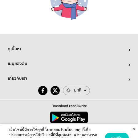
ดูเนื้อหา
เมนูของฉัน
เกี่ยวกับเรา
ปกติ
Download readAwrite
×
© 2026 readAwrite.com by MEB Corporation Public Company Limited
เว็บไซต์นี้มีการใช้คุกกี้ โปรดยอมรับนโยบายคุกกี้เพื่อ
This site is protected by reCAPTCHA and the Google
Privacy Policy
and
Terms of Service
apply.
ประสบการณ์การใช้บริการที่ดีที่สุดของท่าน ท่านสามารถ
ยอมรับ