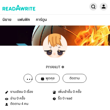
นิยาย
แฟนฟิค
การ์ตูน
PIYANUT ❆
พูดคุย
ติดตาม
งานเขียน
เรื่อง
เพิ่มเข้าชั้น
ครั้ง
0
0
อ่าน
ครั้ง
รี้ด
read
0
0
ติดตาม
คน
4