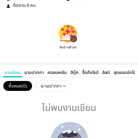
ติดตาม
คน
0
นักอ่านตัวยง
งานเขียน
นามปากกา
คอลเลคชัน
อีบุ๊ก
รี้ดถึงไรต์
ลิสต์
สุดยอดนักโด
ทั้งหมด(
0
)
นามปากกา
ไม่พบงานเขียน