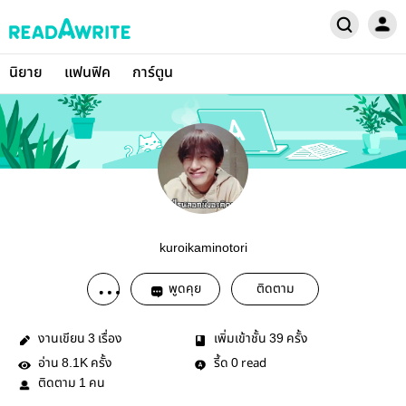
นิยาย
แฟนฟิค
การ์ตูน
kuroikaminotori
พูดคุย
ติดตาม
งานเขียน
เรื่อง
เพิ่มเข้าชั้น
ครั้ง
3
39
อ่าน
ครั้ง
รี้ด
read
8.1K
0
ติดตาม
คน
1