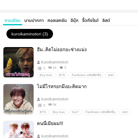
งานเขียน
นามปากกา
คอลเลคชัน
อีบุ๊ก
รี้ดถึงไรต์
ลิสต์
kuroikaminotori (3)
อืม..คิดไม่ออกอะช่างแม่ง
kuroikaminotori
1K
5
5
Boy love
BTS
Fanfiction แฟนฟิคชั่น
ตลก
นักร้อง
ไม่มีไรหรอกมึงอะคิดมาก
kuroikaminotori
5K
6
BTS
Boy love
Got7
Fanfiction แฟนฟิคชั่น
ตลก
โรงเรียน
คนนี้เมียผม!!!
kuroikaminotori