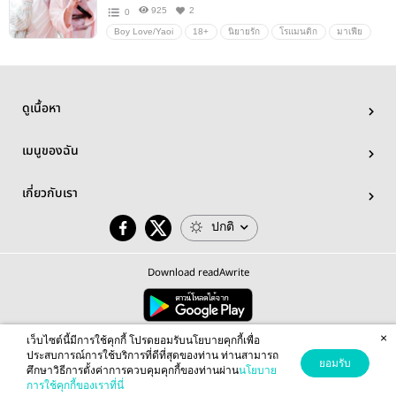
925
2
0
Boy Love/Yaoi
18+
นิยายรัก
โรแมนติก
มาเฟีย
ตลก
BTS
Fanfiction แฟนฟิคชั่น
ดูเนื้อหา
เมนูของฉัน
เกี่ยวกับเรา
ปกติ
Download readAwrite
×
© 2026 readAwrite.com by MEB Corporation Public Company Limited
เว็บไซต์นี้มีการใช้คุกกี้ โปรดยอมรับนโยบายคุกกี้เพื่อ
This site is protected by reCAPTCHA and the Google
Privacy Policy
and
Terms of Service
apply.
ประสบการณ์การใช้บริการที่ดีที่สุดของท่าน ท่านสามารถ
ยอมรับ
ศึกษาวิธีการตั้งค่าการควบคุมคุกกี้ของท่านผ่าน
นโยบาย
การใช้คุกกี้ของเราที่นี่