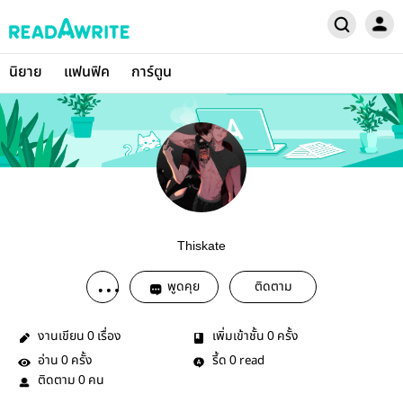
นิยาย
แฟนฟิค
การ์ตูน
Thiskate
พูดคุย
ติดตาม
งานเขียน
เรื่อง
เพิ่มเข้าชั้น
ครั้ง
0
0
อ่าน
ครั้ง
รี้ด
read
0
0
ติดตาม
คน
0