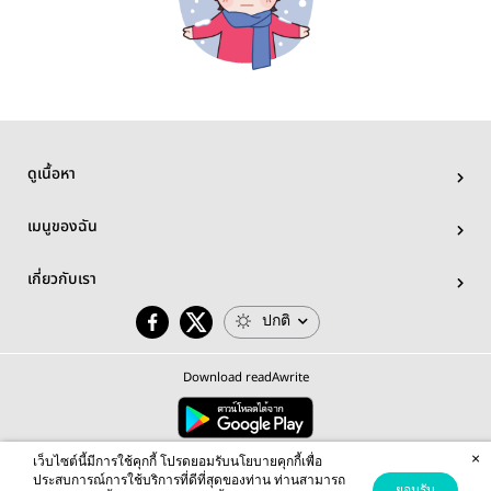
ดูเนื้อหา
เมนูของฉัน
เกี่ยวกับเรา
ปกติ
Download readAwrite
×
© 2026 readAwrite.com by MEB Corporation Public Company Limited
เว็บไซต์นี้มีการใช้คุกกี้ โปรดยอมรับนโยบายคุกกี้เพื่อ
This site is protected by reCAPTCHA and the Google
Privacy Policy
and
Terms of Service
apply.
ประสบการณ์การใช้บริการที่ดีที่สุดของท่าน ท่านสามารถ
ยอมรับ