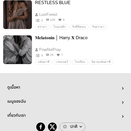
RESTLESS BLUE
LustForest
10K
9
2
ดรามา
โรแมนติก
รักที่มืดมน
รักดราม่า
𝐌𝐞𝐥𝐚𝐭𝐨𝐧𝐢𝐧 │ Harry 𝐗 Draco
PraeNotPray
2K
7
4
แฟนตาซี
เวทมนตร์
โรงเรียน
นิยายแฟนตาซี
แดรโก
ปีศาจ
ลึกลับ
ปริศนา
พ่อมด
มังกร
พ่อมดแม่มด
ต่อสู้ใช้พลังเวทมนต์
เวทมนตร์คาถา
โลกเวทมนตร์
dragoharry
Boylove/Yaoi
ดูเนื้อหา
MelatoninTD
แฮร์รี่
ฮอกวอตส์
HarryPotter
DracoMalfoy
hogwarts
Drarry
hogwartslegacy
เมนูของฉัน
LuciusMalfoy
dracoxharry
แฮรี่เดรโก
bottomharry
Slytherin
Griffindor
Draco
harry
Malfoy
เกี่ยวกับเรา
Potter
HPDM
ปกติ