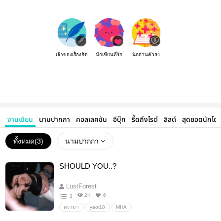
เจ้าของเรื่องฮิต
นักเขียนที่รัก
นักอ่านตัวยง
งานเขียน
นามปากกา
คอลเลคชัน
อีบุ๊ก
รี้ดถึงไรต์
ลิสต์
สุดยอดนักโด
ทั้งหมด(
3
)
นามปากกา
SHOULD YOU..?
LustForest
2K
6
3
ดรามา
yaoi18
MHA