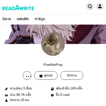
นิยาย
แฟนฟิค
การ์ตูน
PraeNotPray
พูดคุย
ติดตาม
งานเขียน
เรื่อง
เพิ่มเข้าชั้น
ครั้ง
3
169
อ่าน
ครั้ง
รี้ด
read
38.7K
0
ติดตาม
คน
25