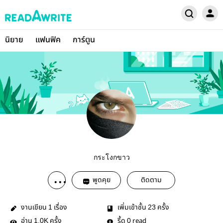
นิยาย
แฟนฟิค
การ์ตูน
กระโงกขาว
พูดคุย
ติดตาม
งานเขียน
เรื่อง
เพิ่มเข้าชั้น
ครั้ง
1
23
อ่าน
ครั้ง
รี้ด
read
1.0K
0