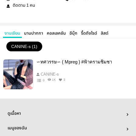
ติดตาม
คน
1
งานเขียน
นามปากกา
คอลเลคชัน
อีบุ๊ก
รี้ดถึงไรต์
ลิสต์
CANINE-s (1)
∽ทศวรรษ∽ { Mpreg } #ฟ้าครามชิมชา
CANINE-s
1K
3
0
ดูเนื้อหา
เมนูของฉัน