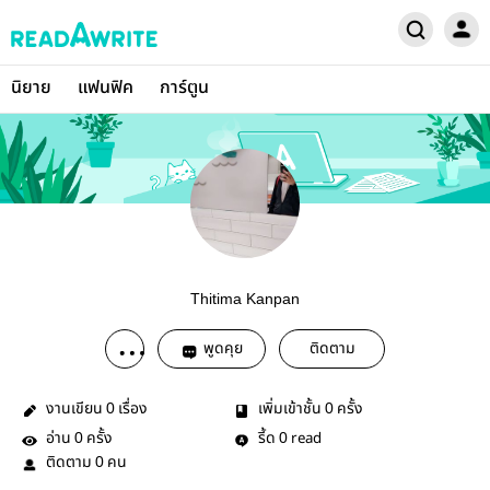
นิยาย
แฟนฟิค
การ์ตูน
Thitima Kanpan
พูดคุย
ติดตาม
งานเขียน
เรื่อง
เพิ่มเข้าชั้น
ครั้ง
0
0
อ่าน
ครั้ง
รี้ด
read
0
0
ติดตาม
คน
0