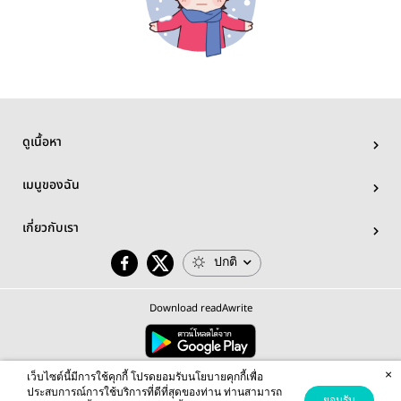
ดูเนื้อหา
เมนูของฉัน
เกี่ยวกับเรา
ปกติ
Download readAwrite
×
© 2026 readAwrite.com by MEB Corporation Public Company Limited
เว็บไซต์นี้มีการใช้คุกกี้ โปรดยอมรับนโยบายคุกกี้เพื่อ
This site is protected by reCAPTCHA and the Google
Privacy Policy
and
Terms of Service
apply.
ประสบการณ์การใช้บริการที่ดีที่สุดของท่าน ท่านสามารถ
ยอมรับ