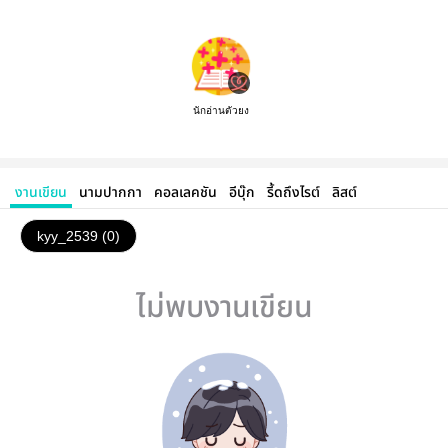
นักอ่านตัวยง
งานเขียน
นามปากกา
คอลเลคชัน
อีบุ๊ก
รี้ดถึงไรต์
ลิสต์
kyy_2539 (0)
ไม่พบงานเขียน