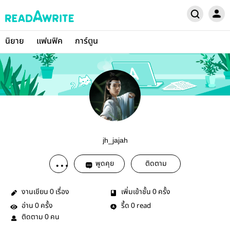
นิยาย
แฟนฟิค
การ์ตูน
jh_jajah
พูดคุย
ติดตาม
งานเขียน
เรื่อง
เพิ่มเข้าชั้น
ครั้ง
0
0
อ่าน
ครั้ง
รี้ด
read
0
0
ติดตาม
คน
0