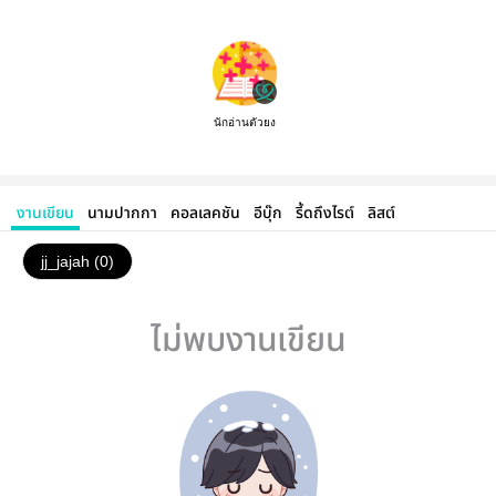
นักอ่านตัวยง
งานเขียน
นามปากกา
คอลเลคชัน
อีบุ๊ก
รี้ดถึงไรต์
ลิสต์
jj_jajah (0)
ไม่พบงานเขียน