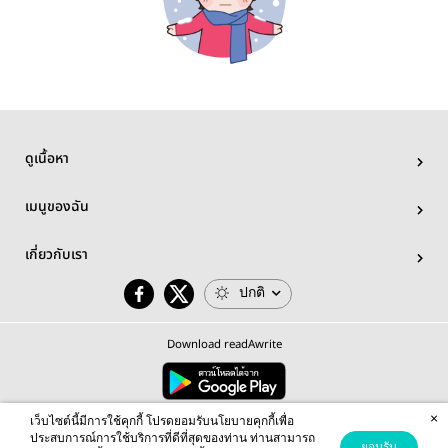
ดูเนื้อหา
เมนูของฉัน
เกี่ยวกับเรา
ปกติ
Download readAwrite
×
© 2026 readAwrite.com by MEB Corporation Public Company Limited
เว็บไซต์นี้มีการใช้คุกกี้ โปรดยอมรับนโยบายคุกกี้เพื่อ
This site is protected by reCAPTCHA and the Google
Privacy Policy
and
Terms of Service
apply.
ประสบการณ์การใช้บริการที่ดีที่สุดของท่าน ท่านสามารถ
ยอมรับ