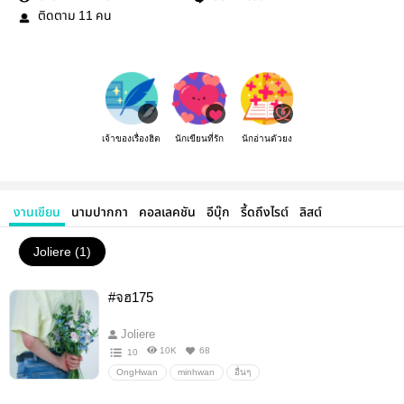
ติดตาม
คน
11
เจ้าของเรื่องฮิต
นักเขียนที่รัก
นักอ่านตัวยง
งานเขียน
นามปากกา
คอลเลคชัน
อีบุ๊ก
รี้ดถึงไรต์
ลิสต์
Joliere (1)
#จฮ175
Joliere
10K
68
10
OngHwan
minhwan
อื่นๆ