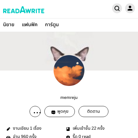
นิยาย
แฟนฟิค
การ์ตูน
memreju
พูดคุย
ติดตาม
งานเขียน
เรื่อง
เพิ่มเข้าชั้น
ครั้ง
1
22
อ่าน
ครั้ง
รี้ด
read
960
0