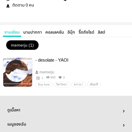
ติดตาม
คน
0
งานเขียน
นามปากกา
คอลเลคชัน
อีบุ๊ก
รี้ดถึงไรต์
ลิสต์
memerju (1)
- desolate - YAOI
memerju
960
3
1
Boy love
จิตวิทยา
ดรามา
เสียดสี
ดูเนื้อหา
เมนูของฉัน