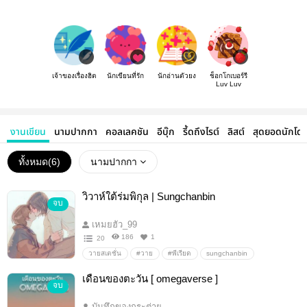
เจ้าของเรื่องฮิต
นักเขียนที่รัก
นักอ่านตัวยง
ช็อกโกเบอร์รี
Luv Luv
งานเขียน
นามปากกา
คอลเลคชัน
อีบุ๊ก
รี้ดถึงไรต์
ลิสต์
สุดยอดนักโด
ทั้งหมด(
6
)
นามปากกา
วิวาห์ใต้ร่มพิกุล | Sungchanbin
จบ
เหมยฮัว_99
186
1
20
วายสเตชั่น
#วาย
#พีเรียด
sungchanbin
sungchan
wonbin
เดือนของตะวัน [ omegaverse ]
จบ
บันทึกของกระต่าย