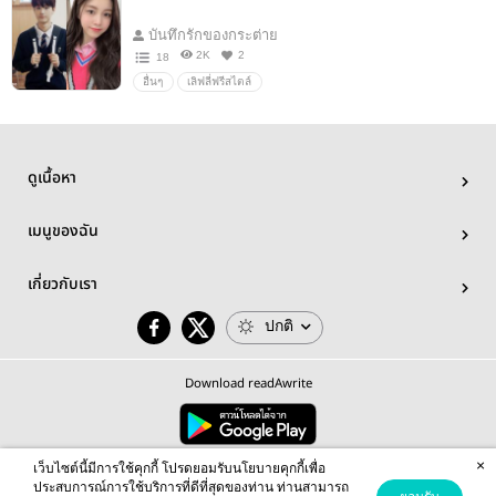
บันทึกรักของกระต่าย
2K
2
18
อื่นๆ
เลิฟลี่ฟรีสไตล์
ดูเนื้อหา
เมนูของฉัน
เกี่ยวกับเรา
ปกติ
Download readAwrite
×
© 2026 readAwrite.com by MEB Corporation Public Company Limited
เว็บไซต์นี้มีการใช้คุกกี้ โปรดยอมรับนโยบายคุกกี้เพื่อ
This site is protected by reCAPTCHA and the Google
Privacy Policy
and
Terms of Service
apply.
ประสบการณ์การใช้บริการที่ดีที่สุดของท่าน ท่านสามารถ