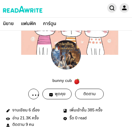
นิยาย
แฟนฟิค
การ์ตูน
bunny cub
พูดคุย
ติดตาม
งานเขียน
เรื่อง
เพิ่มเข้าชั้น
ครั้ง
6
385
อ่าน
ครั้ง
รี้ด
read
21.3K
0
ติดตาม
คน
9