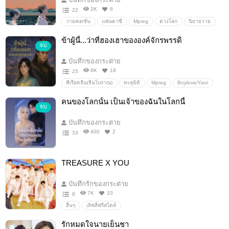
2K
6
22
วายสเตชั่น
แฟนตาซี
Mpreg
ต่างโลก
นิยายวาย
omegaverse
ข้าผู้นี้...ว่าที่ฮองเฮาขององค์จักรพรรดิ
จบ
บันทึกของกระต่าย
8K
18
25
พีเรียดจีน(จีนโบราณ)
ทะลุมิติ
Mpreg
Boylove/Yaoi
เกิดใหม่
นิยายโรแมนติก
น่ารัก
ย้อนยุค
นิยายจีน
คนของโลกนั้น เป็นเจ้าของฉันในโลกนี้
จบ
นิยายจีนโบราณ
แฟนตาซี
บันทึกของกระต่าย
400
2
33
TREASURE X YOU
บันทึกรักของกระต่าย
7K
33
8
อื่นๆ
เลิฟลี่ฟรีสไตล์
รักหมดใจนายเย็นชา