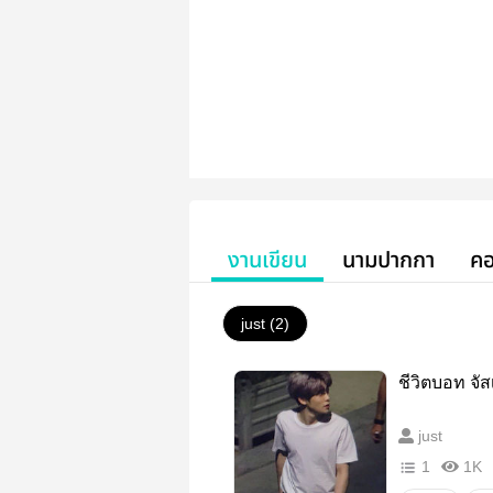
งานเขียน
นามปากกา
คอ
just (2)
ชีวิตบอท จั
just
1
1K