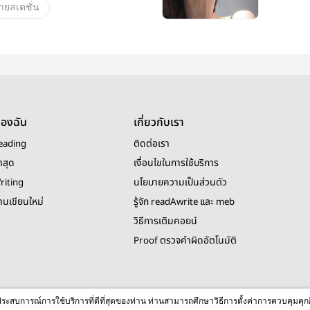
ายสเตชั่น
ของฉัน
เกี่ยวกับเรา
eading
ติดต่อเรา
าสุด
เงื่อนไขในการใช้บริการ
riting
นโยบายความเป็นส่วนตัว
งานเขียนใหม่
รู้จัก readAwrite และ meb
วิธีการเติมคอยน์
Proof ตรวจคำผิดอัตโนมัติ
© 2026 readAwrite.com by MEB Corporation Public Company Limited
ื่อประสบการณ์การใช้บริการที่ดีที่สุดของท่าน ท่านสามารถศึกษาวิธีการตั้งค่าการควบคุมคุก
This site is protected by reCAPTCHA and the Google
Privacy Policy
and
Terms of Service
apply.