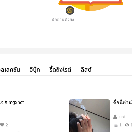
นักอ่านตัวยง
ลเลคชัน
อีบุ๊ก
รี้ดถึงไรต์
ลิสต์
สเจ #imgxnct
ชื่อนี้ท
just
2
1