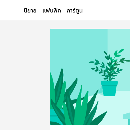
นิยาย
แฟนฟิค
การ์ตูน